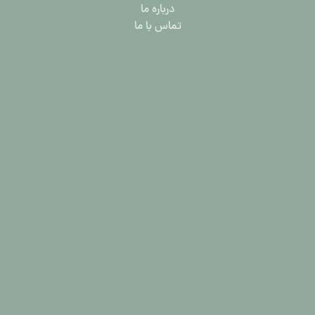
درباره ما
تماس با ما
مرکز فروش انواع گهواره تاشو در مشهد
می 6, 2024