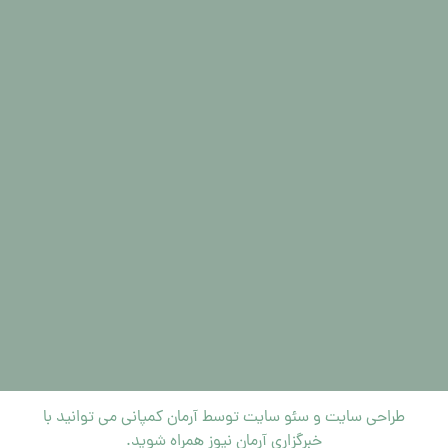
مرکز فروش انواع گهواره تاشو در شیراز
می 5, 2024
مرکز فروش انواع گهواره تاشو در تهران
می 4, 2024
طراحی سایت
و
سئو سایت
توسط آرمان کمپانی می توانید با
خبرگزاری آرمان نیوز
همراه شوید.