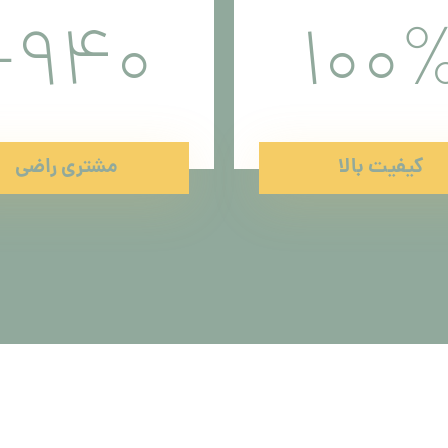
+
940
100
کیفیت بالا
مشتری راضی