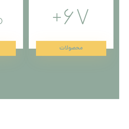
%
+
67
محصولات