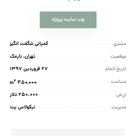
وب سایت پروژه
کمپانی شگفت انگیز
مشتری
تهران، نارمک
موقعیت
27 فروردین 1397
تاریخ اتمام
2
مساحت
450,000 m
250.000 دلار
ارزش
نیکولاس پت
مدیریت